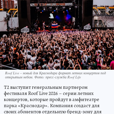
Roof Live – новый для Краснодара формат летних концертов под
открытым небом. Фото: пресс-служба Roof Life
Т2 выступит генеральным партнером
фестиваля Roof Live 2026 – серии летних
концертов, которые пройдут в амфитеатре
парка «Краснодар». Компания создаст для
своих абонентов отдельную бренд-зону для