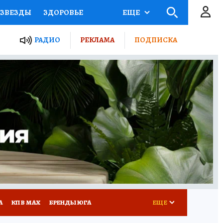
ЗВЕЗДЫ
ЗДОРОВЬЕ
ЕЩЕ
ТЫ РОССИИ
РАДИО
РЕКЛАМА
ПОДПИСКА
КРЕТЫ
ПУТЕВОДИТЕЛЬ
 ЖЕЛЕЗА
ТУРИЗМ
Д ПОТРЕБИТЕЛЯ
РЕКЛАМА
А
КП В МАХ
БРЕНДЫ ЮГА
ЕЩЕ