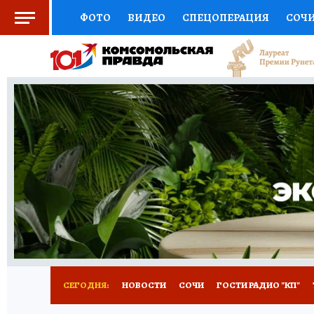
ФОТО
ВИДЕО
СПЕЦОПЕРАЦИЯ
СОЧ
СОЦПОДДЕРЖКА
НАУКА
СПОРТ
КО
ВЫБОР ЭКСПЕРТОВ
ДОКТОР
ФИНАНС
КНИЖНАЯ ПОЛКА
ПРОГНОЗЫ НА СПОРТ
ПРЕСС-ЦЕНТР
НЕДВИЖИМОСТЬ
ТЕЛЕ
ВСЕ О КП
РАДИО КП
ТЕСТЫ
НОВОЕ Н
СЕГОДНЯ:
НОВОСТИ
СОЧИ
ГОСТИ РАДИО "КП"