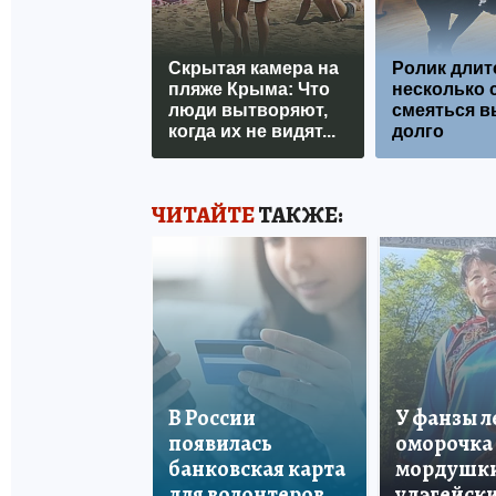
Скрытая камера на
Ролик длит
пляже Крыма: Что
несколько с
люди вытворяют,
смеяться в
когда их не видят...
долго
ЧИТАЙТЕ
ТАКЖЕ:
В России
У фанзы 
появилась
оморочка 
банковская карта
мордушки
для волонтеров
удэгейски