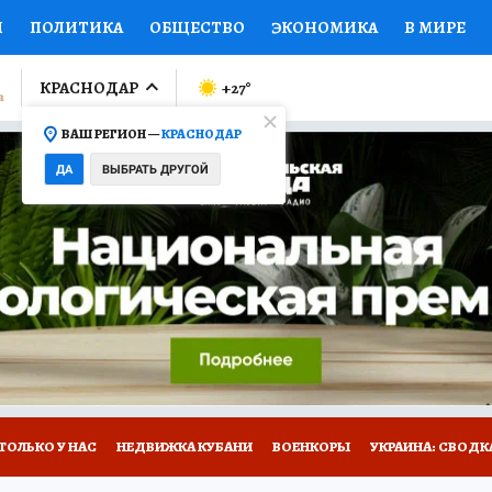
И
ПОЛИТИКА
ОБЩЕСТВО
ЭКОНОМИКА
В МИРЕ
ЛУМНИСТЫ
ПРОИСШЕСТВИЯ
НАЦИОНАЛЬНЫЕ ПРОЕК
КРАСНОДАР
+27
°
ВАШ РЕГИОН —
КРАСНОДАР
Ы
ОТКРЫВАЕМ МИР
Я ЗНАЮ
СЕМЬЯ
ЖЕНСКИЕ СЕ
ДА
ВЫБРАТЬ ДРУГОЙ
ПРОМОКОДЫ
СЕРИАЛЫ
СПЕЦПРОЕКТЫ
ДЕФИЦИТ
ВИЗОР
КОЛЛЕКЦИИ
КОНКУРСЫ
РАБОТА У НАС
ГИ
А САЙТЕ
ТОЛЬКО У НАС
НЕДВИЖКА КУБАНИ
ВОЕНКОРЫ
УКРАИНА: СВОДК