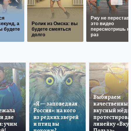
ся
Ржу не перестава
екунд, а
Ролик из Омска: вы
это видео
ы будете
будете смеяться
пересмотришь н
долго
раз
Выбираем
«Я — заповедная
качественный
лежала
Россия»: на кого
вкусный мёд:
и две
из редких зверей
протестирова
: учим
и птиц вы
линейку «Вкус
й!
похожи?
Польза»