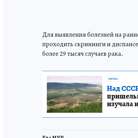
Для выявления болезней на ран
проходить скрининги и диспансе
более 29 тысяч случаев рака.
НАУКА
Над СССР
пришельце
изучала 
Ева МУР