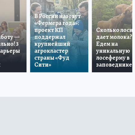
В России назовут
«Фермера года»:
проект КП
Сколько лоси
аботу —
поддержал
дает молока?
льно! 3
крупнейший
Едем на
карьеры
агрокластер
уникальную
страны «Фуд
лосеферму в
и
Сити»
заповеднике!