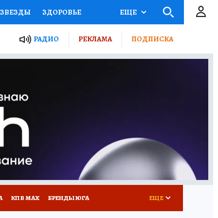
ЗВЕЗДЫ
ЗДОРОВЬЕ
ЕЩЕ
ТЫ РОССИИ
РАДИО
РЕКЛАМА
ПОДПИСКА
КРЕТЫ
ПУТЕВОДИТЕЛЬ
 ЖЕЛЕЗА
ТУРИЗМ
Д ПОТРЕБИТЕЛЯ
РЕКЛАМА
А
КП В МАХ
БРЕНДЫ ЮГА
ЕЩЕ