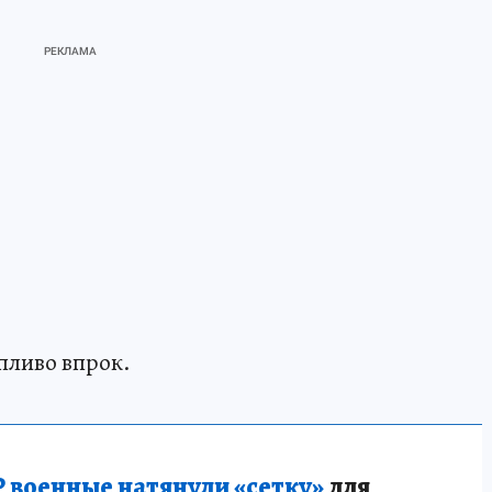
пливо впрок.
 военные натянули «сетку»
для