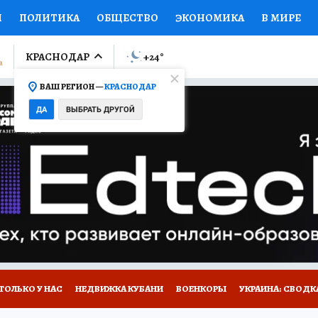
И
ПОЛИТИКА
ОБЩЕСТВО
ЭКОНОМИКА
В МИРЕ
ЛУМНИСТЫ
ПРОИСШЕСТВИЯ
НАЦИОНАЛЬНЫЕ ПРОЕК
КРАСНОДАР
+24
°
ВАШ РЕГИОН —
КРАСНОДАР
Ы
ОТКРЫВАЕМ МИР
Я ЗНАЮ
СЕМЬЯ
ЖЕНСКИЕ СЕ
ДА
ВЫБРАТЬ ДРУГОЙ
ПРОМОКОДЫ
СЕРИАЛЫ
СПЕЦПРОЕКТЫ
ДЕФИЦИТ
ВИЗОР
КОЛЛЕКЦИИ
КОНКУРСЫ
РАБОТА У НАС
ГИ
А САЙТЕ
ТОЛЬКО У НАС
НЕДВИЖКА КУБАНИ
ВОЕНКОРЫ
УКРАИНА: СВОДК