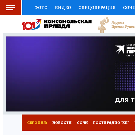
ФОТО
ВИДЕО
СПЕЦОПЕРАЦИЯ
СОЧ
СОЦПОДДЕРЖКА
НАУКА
СПОРТ
КО
ВЫБОР ЭКСПЕРТОВ
ДОКТОР
ФИНАНС
КНИЖНАЯ ПОЛКА
ПРОГНОЗЫ НА СПОРТ
ПРЕСС-ЦЕНТР
НЕДВИЖИМОСТЬ
ТЕЛЕ
ВСЕ О КП
РАДИО КП
ТЕСТЫ
НОВОЕ Н
СЕГОДНЯ:
НОВОСТИ
СОЧИ
ГОСТИ РАДИО "КП"