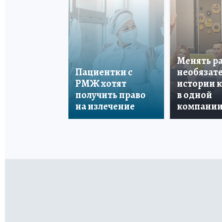
Менять р
Пациентки с
необязате
РМЖ хотят
истории 
получить право
в одной
на излечение
компани