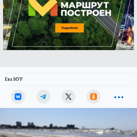
Ева МУР