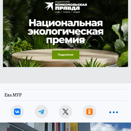
Ева МУР