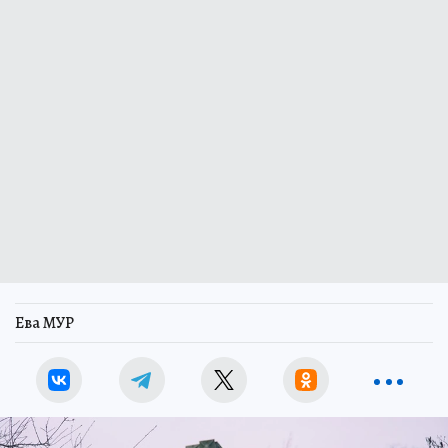
Ева МУР