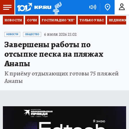
НОВОСТИ
СОЧИ
ГОСТИ РАДИО "КП"
ТОЛЬКО У НАС
НЕДВИЖКА
6 июля 2026 21:02
НОВОСТИ
ОБЩЕСТВО
Завершены работы по
отсыпке песка на пляжах
Анапы
К приёму отдыхающих готовы 75 пляжей
Анапы