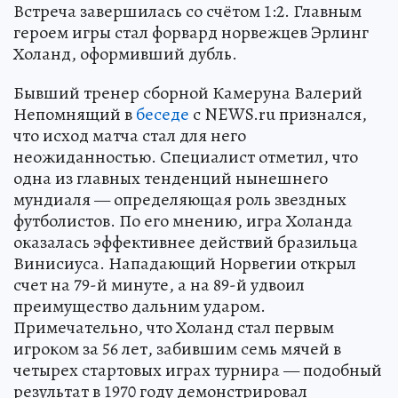
Встреча завершилась со счётом 1:2. Главным
героем игры стал форвард норвежцев Эрлинг
Холанд, оформивший дубль.
Бывший тренер сборной Камеруна Валерий
Непомнящий в
беседе
с NEWS.ru признался,
что исход матча стал для него
неожиданностью. Специалист отметил, что
одна из главных тенденций нынешнего
мундиаля — определяющая роль звездных
футболистов. По его мнению, игра Холанда
оказалась эффективнее действий бразильца
Винисиуса. Нападающий Норвегии открыл
счет на 79-й минуте, а на 89-й удвоил
преимущество дальним ударом.
Примечательно, что Холанд стал первым
игроком за 56 лет, забившим семь мячей в
четырех стартовых играх турнира — подобный
результат в 1970 году демонстрировал