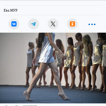
Ева МУР