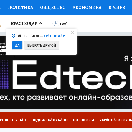
И
ПОЛИТИКА
ОБЩЕСТВО
ЭКОНОМИКА
В МИРЕ
ЛУМНИСТЫ
ПРОИСШЕСТВИЯ
НАЦИОНАЛЬНЫЕ ПРОЕК
КРАСНОДАР
+22
°
ВАШ РЕГИОН —
КРАСНОДАР
Ы
ОТКРЫВАЕМ МИР
Я ЗНАЮ
СЕМЬЯ
ЖЕНСКИЕ СЕ
ДА
ВЫБРАТЬ ДРУГОЙ
ПРОМОКОДЫ
СЕРИАЛЫ
СПЕЦПРОЕКТЫ
ДЕФИЦИТ
ВИЗОР
КОЛЛЕКЦИИ
КОНКУРСЫ
РАБОТА У НАС
ГИ
А САЙТЕ
ТОЛЬКО У НАС
НЕДВИЖКА КУБАНИ
ВОЕНКОРЫ
УКРАИНА: СВОДК