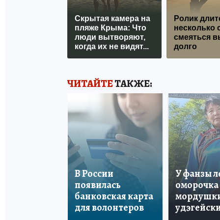
Скрытая камера на
Ролик длит
пляже Крыма: Что
несколько с
люди вытворяют,
смеяться в
когда их не видят...
долго
ЧИТАЙТЕ
ТАКЖЕ:
В России
У фанзы 
появилась
оморочка 
банковская карта
мордушки
для волонтеров
удэгейски