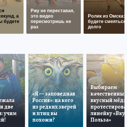
ся
Ржу не переставая,
екунд, а
это видео
Ролик из Омска:
ы будете
пересмотришь не
будете смеяться
раз
долго
Выбираем
«Я — заповедная
качественный
лежала
Россия»: на кого
вкусный мёд:
и две
из редких зверей
протестирова
: учим
и птиц вы
линейку «Вкус
й!
похожи?
Польза»