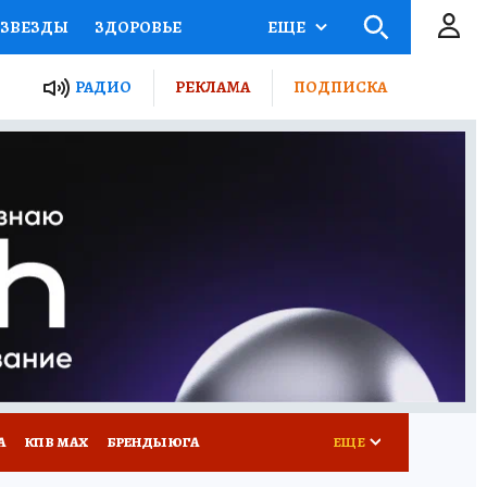
ЗВЕЗДЫ
ЗДОРОВЬЕ
ЕЩЕ
ТЫ РОССИИ
РАДИО
РЕКЛАМА
ПОДПИСКА
КРЕТЫ
ПУТЕВОДИТЕЛЬ
 ЖЕЛЕЗА
ТУРИЗМ
Д ПОТРЕБИТЕЛЯ
РЕКЛАМА
А
КП В МАХ
БРЕНДЫ ЮГА
ЕЩЕ