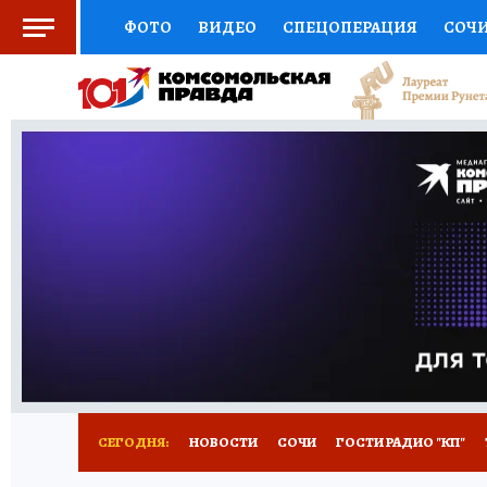
ФОТО
ВИДЕО
СПЕЦОПЕРАЦИЯ
СОЧ
СОЦПОДДЕРЖКА
НАУКА
СПОРТ
КО
ВЫБОР ЭКСПЕРТОВ
ДОКТОР
ФИНАНС
КНИЖНАЯ ПОЛКА
ПРОГНОЗЫ НА СПОРТ
ПРЕСС-ЦЕНТР
НЕДВИЖИМОСТЬ
ТЕЛЕ
ВСЕ О КП
РАДИО КП
ТЕСТЫ
НОВОЕ Н
СЕГОДНЯ:
НОВОСТИ
СОЧИ
ГОСТИ РАДИО "КП"