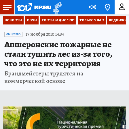
НОВОСТИ
СОЧИ
ГОСТИ РАДИО "КП"
ТОЛЬКО У НАС
НЕДВИЖКА
19 ноября 2010 14:34
ОБЩЕСТВО
Апшеронские пожарные не
стали тушить лес из-за того,
что это не их территория
Брандмейстеры трудятся на
коммерческой основе