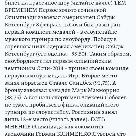
билет на красочное шоу (читайте далее) ТЕМ
ВРЕМЕНЕМ Первое золото сочинской
Олимпиады завоевал американец Сэйдж
Котсенбург 8 февраля, в Сочи был разыгран
первый комплект медалей - в слоупстайле
мужского турнира по сноуборду. Победу в
соревнованиях одержал американец Сэйдж
Котсенбург (его оценка - 93,50). Таким образом,
сноубордист стал первым олимпийским
чемпионом Сочи-2014 - принес своей команде
первую золотую медаль Игр. Второе место
занял норвежец Стаале Сандбех (91,75). А
бронзу завоевал канадец Марк Макморрис
(88,75). А вот наш спортсмен Алексей Соболев
не сумел пробиться в финал олимпийского
турнира по слоупстайлу. Россиянин занял
лишь 12-е место (читать далее). ЕСТЬ
МНЕНИЕ Олимпиада как локомотив
экономики Герман КЛИМЕНКО Я уверен что