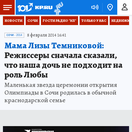
НОВОСТИ
СОЧИ
ГОСТИ РАДИО "КП"
ТОЛЬКО У НАС
НЕДВИЖКА
8 февраля 2014 16:41
СОЧИ - 2014
Мама Лизы Темниковой:
Режиссеры сначала сказали,
что наша дочь не подходит на
роль Любы
Маленькая звезда церемонии открытия
Олимпиады в Сочи родилась в обычной
краснодарской семье