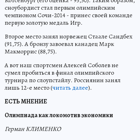
Котсенбург (его оценка - 93,50). Таким образом,
сноубордист стал первым олимпийским
чемпионом Сочи-2014 - принес своей команде
первую золотую медаль Игр.
Второе место занял норвежец Стаале Сандбех
(91,75). А бронзу завоевал канадец Марк
Макморрис (88,75).
А вот наш спортсмен Алексей Соболев не
сумел пробиться в финал олимпийского
турнира по слоупстайлу. Россиянин занял
лишь 12-е место (
читать далее
).
ЕСТЬ МНЕНИЕ
Олимпиада как локомотив экономики
Герман КЛИМЕНКО