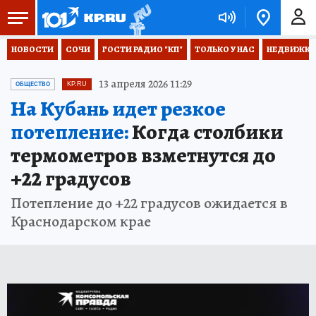
НОВОСТИ
СОЧИ
ГОСТИ РАДИО "КП"
ТОЛЬКО У НАС
НЕДВИЖКА
13 апреля 2026 11:29
ОБЩЕСТВО
KP.RU
На Кубань идет резкое
потепление:
Когда столбики
термометров взметнутся до
+22 градусов
Потепление до +22 градусов ожидается в
Краснодарском крае