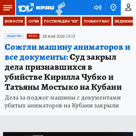
НОВОСТИ
СОЧИ
ГОСТИ РАДИО "КП"
ТОЛЬКО У НАС
НЕДВИЖКА
28 мая 2026 13:15
ОБЩЕСТВО
KP.RU
Сожгли машину аниматоров и
все документы:
Суд закрыл
дела признавшихся в
убийстве Кирилла Чубко и
Татьяны Мостыко на Кубани
Дела за поджог машины с документами
убитых аниматоров на Кубани закрыли