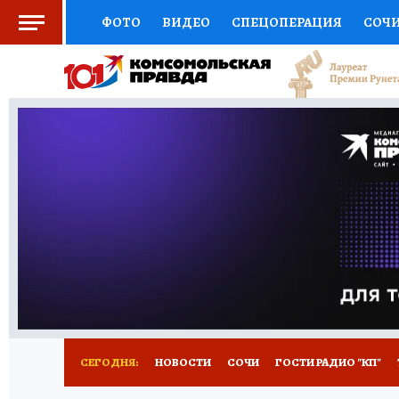
ФОТО
ВИДЕО
СПЕЦОПЕРАЦИЯ
СОЧ
СОЦПОДДЕРЖКА
НАУКА
СПОРТ
КО
ВЫБОР ЭКСПЕРТОВ
ДОКТОР
ФИНАНС
КНИЖНАЯ ПОЛКА
ПРОГНОЗЫ НА СПОРТ
ПРЕСС-ЦЕНТР
НЕДВИЖИМОСТЬ
ТЕЛЕ
ВСЕ О КП
РАДИО КП
ТЕСТЫ
НОВОЕ Н
СЕГОДНЯ:
НОВОСТИ
СОЧИ
ГОСТИ РАДИО "КП"