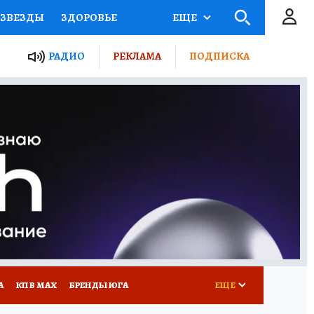
ЗВЕЗДЫ
ЗДОРОВЬЕ
ЕЩЕ
ТЫ РОССИИ
РАДИО
РЕКЛАМА
ПОДПИСКА
КРЕТЫ
ПУТЕВОДИТЕЛЬ
 ЖЕЛЕЗА
ТУРИЗМ
Д ПОТРЕБИТЕЛЯ
РЕКЛАМА
А
КП В МАХ
БРЕНДЫ ЮГА
ЕЩЕ