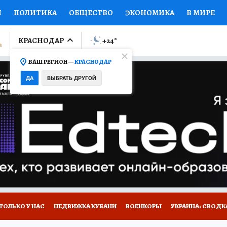
И
ПОЛИТИКА
ОБЩЕСТВО
ЭКОНОМИКА
В МИРЕ
ЛУМНИСТЫ
ПРОИСШЕСТВИЯ
НАЦИОНАЛЬНЫЕ ПРОЕК
КРАСНОДАР
+24
°
ВАШ РЕГИОН —
КРАСНОДАР
Ы
ОТКРЫВАЕМ МИР
Я ЗНАЮ
СЕМЬЯ
ЖЕНСКИЕ СЕ
ДА
ВЫБРАТЬ ДРУГОЙ
ПРОМОКОДЫ
СЕРИАЛЫ
СПЕЦПРОЕКТЫ
ДЕФИЦИТ
ВИЗОР
КОЛЛЕКЦИИ
КОНКУРСЫ
РАБОТА У НАС
ГИ
А САЙТЕ
ТОЛЬКО У НАС
НЕДВИЖКА КУБАНИ
ВОЕНКОРЫ
УКРАИНА: СВОДК