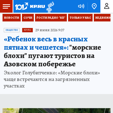
НОВОСТИ
СОЧИ
ГОСТИ РАДИО "КП"
ТОЛЬКО У НАС
НЕДВИЖКА
29 июня 2026 9:07
ОБЩЕСТВО
KP.RU
«Ребенок весь в красных
пятнах и чешется»:
"морские
блохи" пугают туристов на
Азовском побережье
Эколог Голубитченко: «Морские блохи»
чаще встречаются на загрязненных
участках