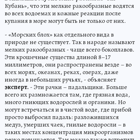
Кубань», что эти мелкие ракообразные водятся
во всех водоемах и кожные реакции после
купания в море могут быть не только от них.
- «Морских блох» как отдельного вида в
природе не существует. Так в народе называют
мелких ракообразных - чаще всего бокоплавов.
Эти крошечные существа длиной 8–17
миллиметров, они распространены везде – во
всех морях, океанах, реках, озерах, даже
иногда в небольших ручьях, - объясняет
эксперт.
- Эти рачки – падальщики. Больше
всего их размножается там, где грязная вода,
много гниющих водорослей и органики. Но
могут встречаться и в чистой воде, где прибой
просто выбросил падаль: разложившихся
медуз, умерших чаек, гнилые водоросли – в
таких местах концентрация микроорганизмов
резко повышается. Там можно также встретить