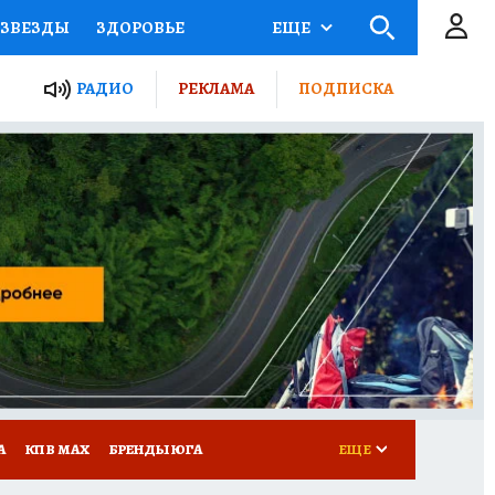
ЗВЕЗДЫ
ЗДОРОВЬЕ
ЕЩЕ
ТЫ РОССИИ
РАДИО
РЕКЛАМА
ПОДПИСКА
КРЕТЫ
ПУТЕВОДИТЕЛЬ
 ЖЕЛЕЗА
ТУРИЗМ
Д ПОТРЕБИТЕЛЯ
РЕКЛАМА
А
КП В МАХ
БРЕНДЫ ЮГА
ЕЩЕ