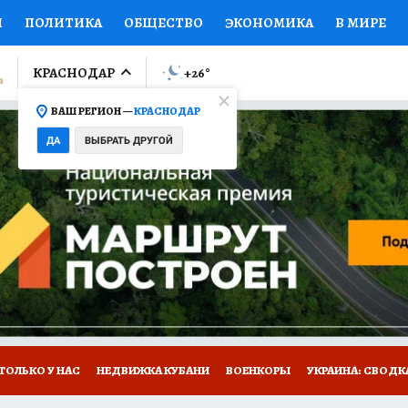
И
ПОЛИТИКА
ОБЩЕСТВО
ЭКОНОМИКА
В МИРЕ
ЛУМНИСТЫ
ПРОИСШЕСТВИЯ
НАЦИОНАЛЬНЫЕ ПРОЕК
КРАСНОДАР
+26
°
ВАШ РЕГИОН —
КРАСНОДАР
Ы
ОТКРЫВАЕМ МИР
Я ЗНАЮ
СЕМЬЯ
ЖЕНСКИЕ СЕ
ДА
ВЫБРАТЬ ДРУГОЙ
ПРОМОКОДЫ
СЕРИАЛЫ
СПЕЦПРОЕКТЫ
ДЕФИЦИТ
ВИЗОР
КОЛЛЕКЦИИ
КОНКУРСЫ
РАБОТА У НАС
ГИ
А САЙТЕ
ТОЛЬКО У НАС
НЕДВИЖКА КУБАНИ
ВОЕНКОРЫ
УКРАИНА: СВОДК