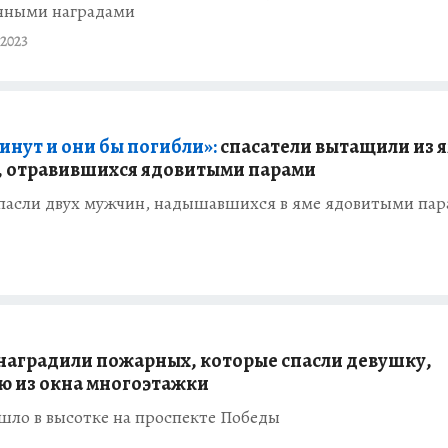
нными наградами
2023
инут и они бы погибли»:
спасатели вытащили из 
, отравившихся ядовитыми парами
спасли двух мужчин, надышавшихся в яме ядовитыми па
 наградили пожарных, которые спасли девушку,
 из окна многоэтажки
шло в высотке на проспекте Победы