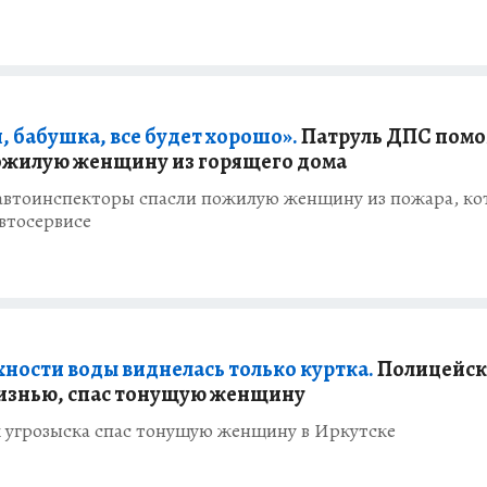
, бабушка, все будет хорошо».
Патруль ДПС помо
ожилую женщину из горящего дома
 автоинспекторы спасли пожилую женщину из пожара, к
автосервисе
хности воды виднелась только куртка.
Полицейск
изнью, спас тонущую женщину
 угрозыска спас тонущую женщину в Иркутске