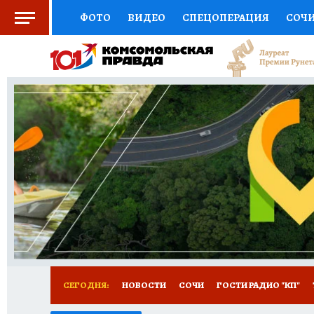
ФОТО
ВИДЕО
СПЕЦОПЕРАЦИЯ
СОЧ
СОЦПОДДЕРЖКА
НАУКА
СПОРТ
КО
ВЫБОР ЭКСПЕРТОВ
ДОКТОР
ФИНАНС
КНИЖНАЯ ПОЛКА
ПРОГНОЗЫ НА СПОРТ
ПРЕСС-ЦЕНТР
НЕДВИЖИМОСТЬ
ТЕЛЕ
ВСЕ О КП
РАДИО КП
ТЕСТЫ
НОВОЕ Н
СЕГОДНЯ:
НОВОСТИ
СОЧИ
ГОСТИ РАДИО "КП"