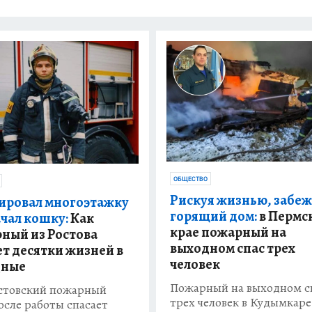
ОБЩЕСТВО
Рискуя жизнью, забеж
ировал многоэтажку
горящий дом:
в Пермс
ачал кошку:
Как
крае пожарный на
ный из Ростова
выходном спас трех
ет десятки жизней в
человек
дные
Пожарный на выходном с
стовский пожарный
трех человек в Кудымкаре
осле работы спасает