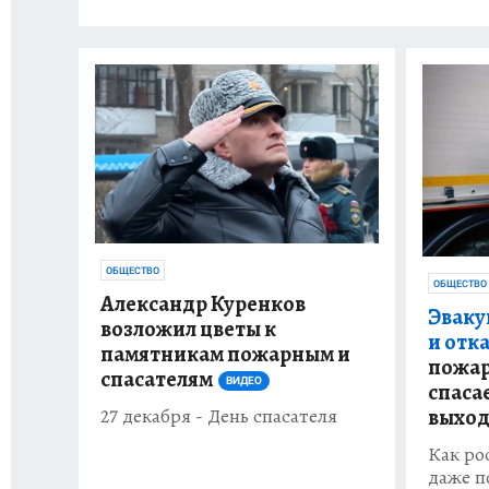
ОБЩЕСТВО
ОБЩЕСТВО
Александр Куренков
Эваку
возложил цветы к
и отк
памятникам пожарным и
пожар
спасателям
ВИДЕО
спаса
выхо
27 декабря - День спасателя
Как ро
даже п