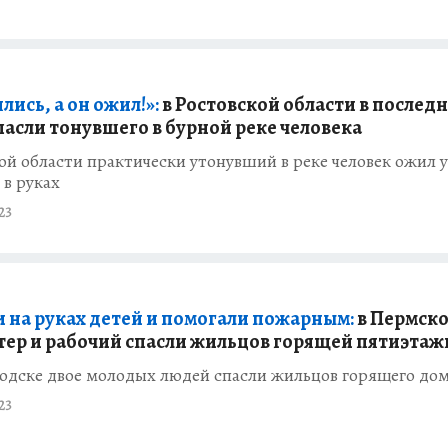
лись, а он ожил!»:
в Ростовской области в после
пасли тонувшего в бурной реке человека
ой области практически утонувший в реке человек ожил у
 в руках
23
 на руках детей и помогали пожарным:
в Пермск
тер и рабочий спасли жильцов горящей пятиэтаж
водске двое молодых людей спасли жильцов горящего до
23