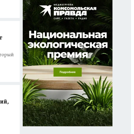
г
оторый
ий,