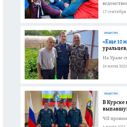
ведомстве
17 сентября 
ОБЩЕСТВО
«Еще 10 м
уральцев
На Урале 
24 июля 2023
ОБЩЕСТВО
В Курске
выпавшую
ЧП произо
6 июня 2023