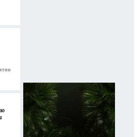
рятии
ую
ы