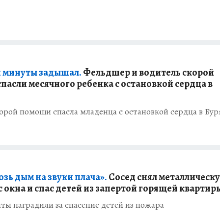
и минуты задышал.
Фельдшер и водитель скорой
пасли месячного ребенка с остановкой сердца в
орой помощи спасла младенца с остановкой сердца в Бу
зь дым на звуки плача».
Сосед снял металлическ
с окна и спас детей из запертой горящей квартир
ы наградили за спасение детей из пожара