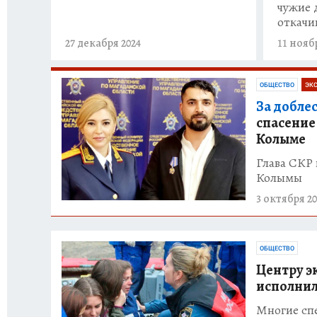
чужие 
откачи
27 декабря 2024
11 нояб
ОБЩЕСТВО
ЭК
За доблес
спасение
Колыме
Глава СКР
Колымы
3 октября 20
ОБЩЕСТВО
Центру э
исполнил
Многие сп