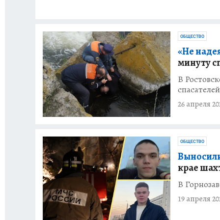
ОБЩЕСТВО
«Не надея
минуту с
В Ростовск
спасателей
26 апреля 20
ОБЩЕСТВО
Выносили
крае шах
В Горноза
19 апреля 20