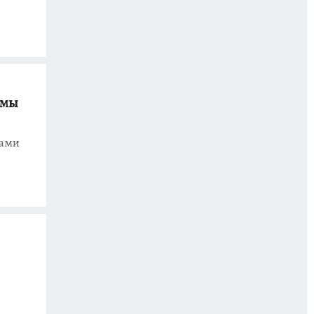
ямы
рами