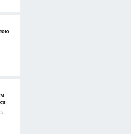
днюю
ом
ки
ма