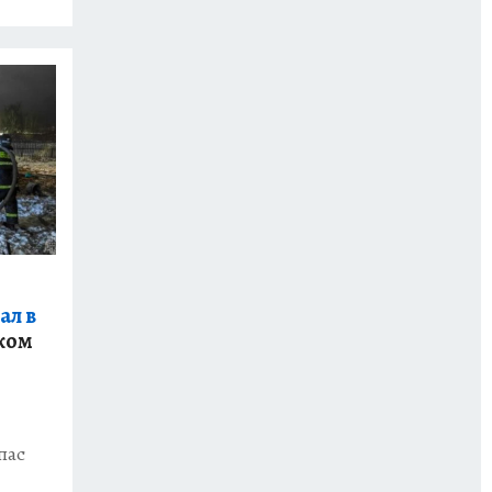
ал в
ком
пас