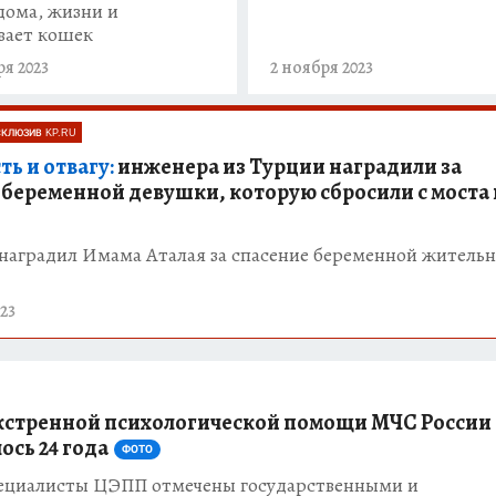
дома, жизни и
вает кошек
ря 2023
2 ноября 2023
СКЛЮЗИВ KP.RU
ть и отвагу:
инженера из Турции наградили за
 беременной девушки, которую сбросили с моста 
 наградил Имама Аталая за спасение беременной житель
23
кстренной психологической помощи МЧС России
ось 24 года
ФОТО
ециалисты ЦЭПП отмечены государственными и