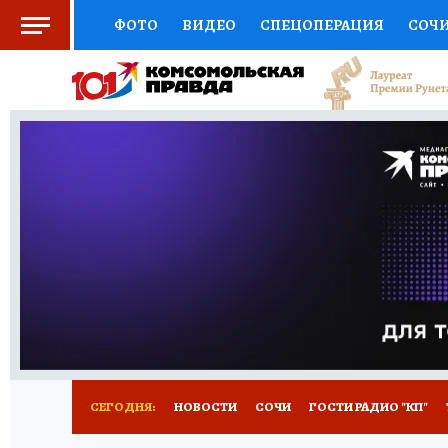
ФОТО
ВИДЕО
СПЕЦОПЕРАЦИЯ
СОЧ
СОЦПОДДЕРЖКА
НАУКА
СПОРТ
КО
ВЫБОР ЭКСПЕРТОВ
ДОКТОР
ФИНАНС
КНИЖНАЯ ПОЛКА
ПРОГНОЗЫ НА СПОРТ
ПРЕСС-ЦЕНТР
НЕДВИЖИМОСТЬ
ТЕЛЕ
ВСЕ О КП
РАДИО КП
ТЕСТЫ
НОВОЕ Н
СЕГОДНЯ:
НОВОСТИ
СОЧИ
ГОСТИ РАДИО "КП"