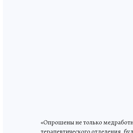
«Опрошены не только медработни
терапевтического отделения, бу