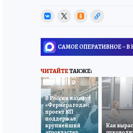
САМОЕ ОПЕРАТИВНОЕ – В
ЧИТАЙТЕ
ТАКЖЕ:
В России назовут
«Фермера года»:
проект КП
поддержал
крупнейший
Как вырас
агрокластер
руководи