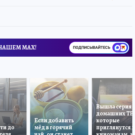
 НАШЕМ MAX!
ПОДПИСЫВАЙТЕСЬ
Вышла серия
домашних ТВ
Если добавить
которые
ти до
мёд в горячий
приглянутся 
теля
чай, он станет
киноманам, и