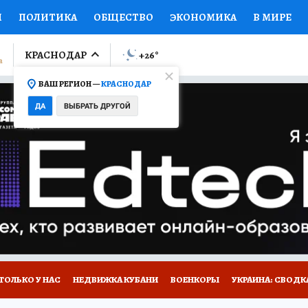
И
ПОЛИТИКА
ОБЩЕСТВО
ЭКОНОМИКА
В МИРЕ
ЛУМНИСТЫ
ПРОИСШЕСТВИЯ
НАЦИОНАЛЬНЫЕ ПРОЕК
КРАСНОДАР
+26
°
ВАШ РЕГИОН —
КРАСНОДАР
Ы
ОТКРЫВАЕМ МИР
Я ЗНАЮ
СЕМЬЯ
ЖЕНСКИЕ СЕ
ДА
ВЫБРАТЬ ДРУГОЙ
ПРОМОКОДЫ
СЕРИАЛЫ
СПЕЦПРОЕКТЫ
ДЕФИЦИТ
ВИЗОР
КОЛЛЕКЦИИ
КОНКУРСЫ
РАБОТА У НАС
ГИ
А САЙТЕ
ТОЛЬКО У НАС
НЕДВИЖКА КУБАНИ
ВОЕНКОРЫ
УКРАИНА: СВОДК