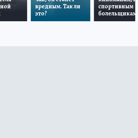
дной
вредным. Так ли
спортивным
и
это?
болельщикам