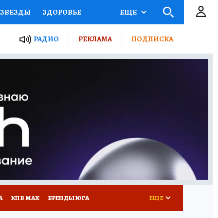
ЗВЕЗДЫ
ЗДОРОВЬЕ
ЕЩЕ
ТЫ РОССИИ
РАДИО
РЕКЛАМА
ПОДПИСКА
КРЕТЫ
ПУТЕВОДИТЕЛЬ
 ЖЕЛЕЗА
ТУРИЗМ
Д ПОТРЕБИТЕЛЯ
РЕКЛАМА
А
КП В МАХ
БРЕНДЫ ЮГА
ЕЩЕ