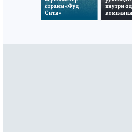
страны «Фуд
внутри о
Сити»
компани