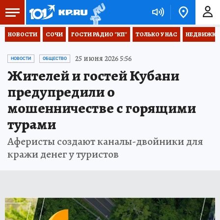
НОВОСТИ
СОЧИ
ГОСТИ РАДИО "КП"
ТОЛЬКО У НАС
НЕДВИЖКА
25 июня 2026 5:56
НОВОСТИ
ОБЩЕСТВО
Жителей и гостей Кубани
предупредили о
мошенничестве с горящими
турами
Аферисты создают каналы-двойники для
кражи денег у туристов