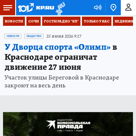
НОВОСТИ
СОЧИ
ГОСТИ РАДИО "КП"
ТОЛЬКО У НАС
НЕДВИЖКА
25 июня 2026 9:17
НОВОСТИ
ОБЩЕСТВО
У Дворца спорта «Олимп»
в
Краснодаре ограничат
движение 27 июня
Участок улицы Береговой в Краснодаре
закроют на весь день