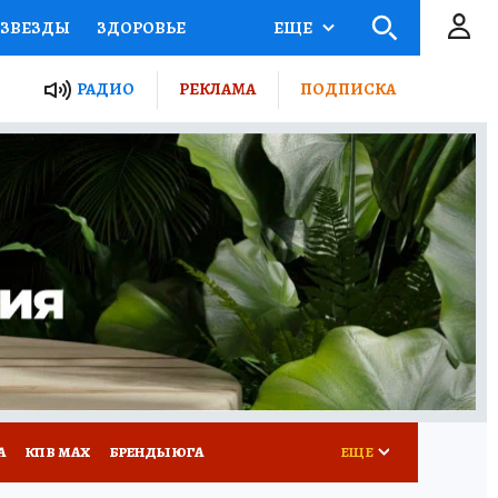
ЗВЕЗДЫ
ЗДОРОВЬЕ
ЕЩЕ
ТЫ РОССИИ
РАДИО
РЕКЛАМА
ПОДПИСКА
КРЕТЫ
ПУТЕВОДИТЕЛЬ
 ЖЕЛЕЗА
ТУРИЗМ
Д ПОТРЕБИТЕЛЯ
РЕКЛАМА
А
КП В МАХ
БРЕНДЫ ЮГА
ЕЩЕ