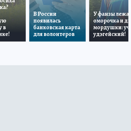
лосиха
ка?
В России
У фанзы лежа
ую
появилась
оморочка и дв
 в
банковская карта
мордушки: уч
ике!
для волонтеров
удэгейский!