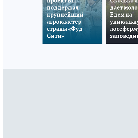
проект КП
Сколько 
поддержал
дает моло
крупнейший
Едем на
агрокластер
уникальн
страны «Фуд
лосеферму
Сити»
заповедн