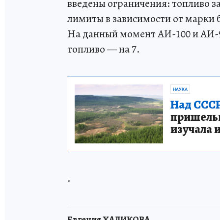
введены ограничения: топливо за
лимиты в зависимости от марки б
На данный момент АИ-100 и АИ-9
топливо — на 7.
НАУКА
Над СССР
пришельце
изучала 
.
Евгения ХАЛИКОВА