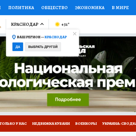
И
ПОЛИТИКА
ОБЩЕСТВО
ЭКОНОМИКА
В МИРЕ
ЛУМНИСТЫ
ПРОИСШЕСТВИЯ
НАЦИОНАЛЬНЫЕ ПРОЕК
КРАСНОДАР
+31
°
ВАШ РЕГИОН —
КРАСНОДАР
Ы
ОТКРЫВАЕМ МИР
Я ЗНАЮ
СЕМЬЯ
ЖЕНСКИЕ СЕ
ДА
ВЫБРАТЬ ДРУГОЙ
ПРОМОКОДЫ
СЕРИАЛЫ
СПЕЦПРОЕКТЫ
ДЕФИЦИТ
ВИЗОР
КОЛЛЕКЦИИ
КОНКУРСЫ
РАБОТА У НАС
ГИ
А САЙТЕ
ТОЛЬКО У НАС
НЕДВИЖКА КУБАНИ
ВОЕНКОРЫ
УКРАИНА: СВОДК