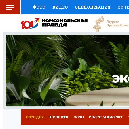
ФОТО
ВИДЕО
СПЕЦОПЕРАЦИЯ
СОЧ
СОЦПОДДЕРЖКА
НАУКА
СПОРТ
КО
ВЫБОР ЭКСПЕРТОВ
ДОКТОР
ФИНАНС
КНИЖНАЯ ПОЛКА
ПРОГНОЗЫ НА СПОРТ
ПРЕСС-ЦЕНТР
НЕДВИЖИМОСТЬ
ТЕЛЕ
ВСЕ О КП
РАДИО КП
ТЕСТЫ
НОВОЕ Н
СЕГОДНЯ:
НОВОСТИ
СОЧИ
ГОСТИ РАДИО "КП"