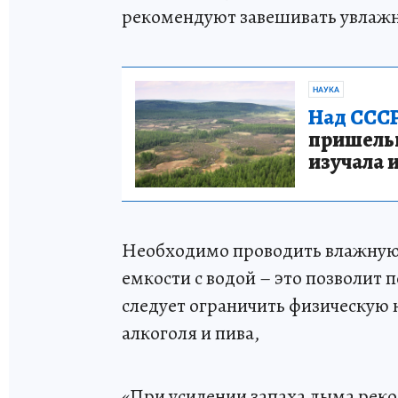
рекомендуют завешивать увлажн
НАУКА
Над СССР
пришельце
изучала 
Необходимо проводить влажную 
емкости с водой – это позволит 
следует ограничить физическую н
алкоголя и пива,
«При усилении запаха дыма реко