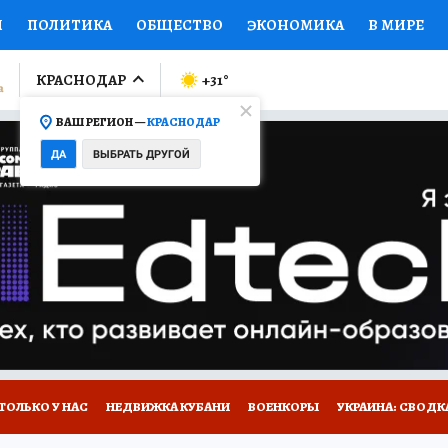
И
ПОЛИТИКА
ОБЩЕСТВО
ЭКОНОМИКА
В МИРЕ
ЛУМНИСТЫ
ПРОИСШЕСТВИЯ
НАЦИОНАЛЬНЫЕ ПРОЕК
КРАСНОДАР
+31
°
ВАШ РЕГИОН —
КРАСНОДАР
Ы
ОТКРЫВАЕМ МИР
Я ЗНАЮ
СЕМЬЯ
ЖЕНСКИЕ СЕ
ДА
ВЫБРАТЬ ДРУГОЙ
ПРОМОКОДЫ
СЕРИАЛЫ
СПЕЦПРОЕКТЫ
ДЕФИЦИТ
ВИЗОР
КОЛЛЕКЦИИ
КОНКУРСЫ
РАБОТА У НАС
ГИ
А САЙТЕ
ТОЛЬКО У НАС
НЕДВИЖКА КУБАНИ
ВОЕНКОРЫ
УКРАИНА: СВОДК