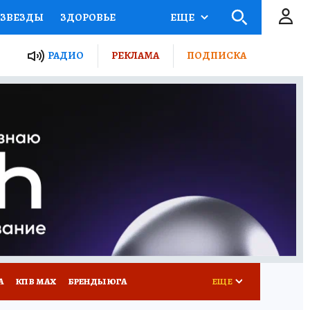
ЗВЕЗДЫ
ЗДОРОВЬЕ
ЕЩЕ
ТЫ РОССИИ
РАДИО
РЕКЛАМА
ПОДПИСКА
КРЕТЫ
ПУТЕВОДИТЕЛЬ
 ЖЕЛЕЗА
ТУРИЗМ
Д ПОТРЕБИТЕЛЯ
РЕКЛАМА
А
КП В МАХ
БРЕНДЫ ЮГА
ЕЩЕ