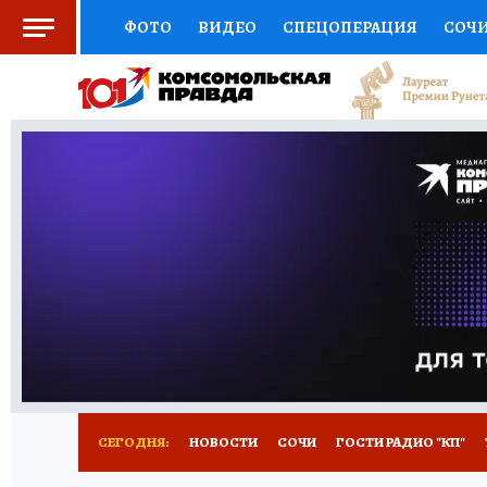
ФОТО
ВИДЕО
СПЕЦОПЕРАЦИЯ
СОЧ
СОЦПОДДЕРЖКА
НАУКА
СПОРТ
КО
ВЫБОР ЭКСПЕРТОВ
ДОКТОР
ФИНАНС
КНИЖНАЯ ПОЛКА
ПРОГНОЗЫ НА СПОРТ
ПРЕСС-ЦЕНТР
НЕДВИЖИМОСТЬ
ТЕЛЕ
ВСЕ О КП
РАДИО КП
ТЕСТЫ
НОВОЕ Н
СЕГОДНЯ:
НОВОСТИ
СОЧИ
ГОСТИ РАДИО "КП"