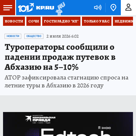
НОВОСТИ
СОЧИ
ГОСТИ РАДИО "КП"
ТОЛЬКО У НАС
НЕДВИЖКА
2 июля 2026 6:02
НОВОСТИ
ОБЩЕСТВО
Туроператоры сообщили о
падении продаж путевок в
Абхазию на 5–10%
АТОР зафиксировала стагнацию спроса на
летние туры в Абхазию в 2026 году