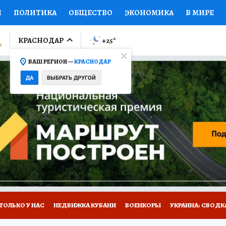
И
ПОЛИТИКА
ОБЩЕСТВО
ЭКОНОМИКА
В МИРЕ
ЛУМНИСТЫ
ПРОИСШЕСТВИЯ
НАЦИОНАЛЬНЫЕ ПРОЕК
КРАСНОДАР
+25
°
ВАШ РЕГИОН —
КРАСНОДАР
Ы
ОТКРЫВАЕМ МИР
Я ЗНАЮ
СЕМЬЯ
ЖЕНСКИЕ СЕ
ДА
ВЫБРАТЬ ДРУГОЙ
ПРОМОКОДЫ
СЕРИАЛЫ
СПЕЦПРОЕКТЫ
ДЕФИЦИТ
ВИЗОР
КОЛЛЕКЦИИ
КОНКУРСЫ
РАБОТА У НАС
ГИ
А САЙТЕ
ТОЛЬКО У НАС
НЕДВИЖКА КУБАНИ
ВОЕНКОРЫ
УКРАИНА: СВОДК