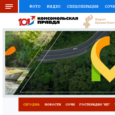
ФОТО
ВИДЕО
СПЕЦОПЕРАЦИЯ
СОЧ
СОЦПОДДЕРЖКА
НАУКА
СПОРТ
КО
ВЫБОР ЭКСПЕРТОВ
ДОКТОР
ФИНАНС
КНИЖНАЯ ПОЛКА
ПРОГНОЗЫ НА СПОРТ
ПРЕСС-ЦЕНТР
НЕДВИЖИМОСТЬ
ТЕЛЕ
ВСЕ О КП
РАДИО КП
ТЕСТЫ
НОВОЕ Н
СЕГОДНЯ:
НОВОСТИ
СОЧИ
ГОСТИ РАДИО "КП"