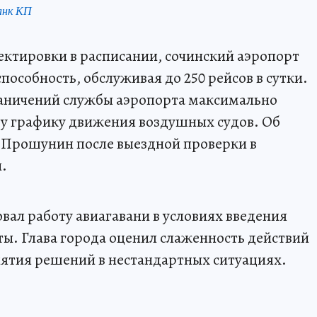
анк КП
ктировки в расписании, сочинский аэропорт
особность, обслуживая до 250 рейсов в сутки.
раничений службы аэропорта максимально
у графику движения воздушных судов. Об
й Прошунин после выездной проверки в
.
ал работу авиагавани в условиях введения
ы. Глава города оценил слаженность действий
нятия решений в нестандартных ситуациях.