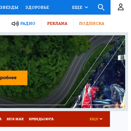
ЗВЕЗДЫ
ЗДОРОВЬЕ
ЕЩЕ
ТЫ РОССИИ
РАДИО
РЕКЛАМА
ПОДПИСКА
КРЕТЫ
ПУТЕВОДИТЕЛЬ
 ЖЕЛЕЗА
ТУРИЗМ
Д ПОТРЕБИТЕЛЯ
РЕКЛАМА
А
КП В МАХ
БРЕНДЫ ЮГА
ЕЩЕ