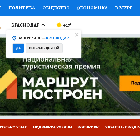
И
ПОЛИТИКА
ОБЩЕСТВО
ЭКОНОМИКА
В МИРЕ
ЛУМНИСТЫ
ПРОИСШЕСТВИЯ
НАЦИОНАЛЬНЫЕ ПРОЕК
КРАСНОДАР
+27
°
ВАШ РЕГИОН —
КРАСНОДАР
Ы
ОТКРЫВАЕМ МИР
Я ЗНАЮ
СЕМЬЯ
ЖЕНСКИЕ СЕ
ДА
ВЫБРАТЬ ДРУГОЙ
ПРОМОКОДЫ
СЕРИАЛЫ
СПЕЦПРОЕКТЫ
ДЕФИЦИТ
ВИЗОР
КОЛЛЕКЦИИ
КОНКУРСЫ
РАБОТА У НАС
ГИ
А САЙТЕ
ТОЛЬКО У НАС
НЕДВИЖКА КУБАНИ
ВОЕНКОРЫ
УКРАИНА: СВОДК