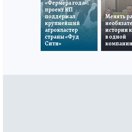
«Фермера года»:
проект КП
поддержал
Менять р
крупнейший
необязате
агрокластер
истории 
страны «Фуд
в одной
Сити»
компани