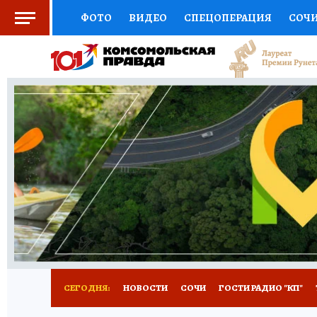
ФОТО
ВИДЕО
СПЕЦОПЕРАЦИЯ
СОЧ
СОЦПОДДЕРЖКА
НАУКА
СПОРТ
КО
ВЫБОР ЭКСПЕРТОВ
ДОКТОР
ФИНАНС
КНИЖНАЯ ПОЛКА
ПРОГНОЗЫ НА СПОРТ
ПРЕСС-ЦЕНТР
НЕДВИЖИМОСТЬ
ТЕЛЕ
ВСЕ О КП
РАДИО КП
ТЕСТЫ
НОВОЕ Н
СЕГОДНЯ:
НОВОСТИ
СОЧИ
ГОСТИ РАДИО "КП"