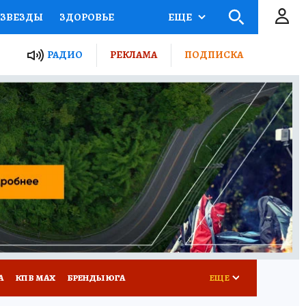
ЗВЕЗДЫ
ЗДОРОВЬЕ
ЕЩЕ
ТЫ РОССИИ
РАДИО
РЕКЛАМА
ПОДПИСКА
КРЕТЫ
ПУТЕВОДИТЕЛЬ
 ЖЕЛЕЗА
ТУРИЗМ
Д ПОТРЕБИТЕЛЯ
РЕКЛАМА
А
КП В МАХ
БРЕНДЫ ЮГА
ЕЩЕ