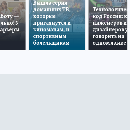
Вышла серия
домашних ТВ,
Технологичес
аботу —
которые
код России: к
льно! 3
приглянутся и
инженеров и
карьеры
киноманам, и
дизайнеров у
спортивным
говорить на
и
болельщикам
одном языке