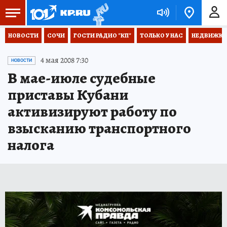
НОВОСТИ
СОЧИ
ГОСТИ РАДИО "КП"
ТОЛЬКО У НАС
НЕДВИЖКА
4 мая 2008 7:30
НОВОСТИ
В мае-июле судебные
приставы Кубани
активизируют работу по
взысканию транспортного
налога