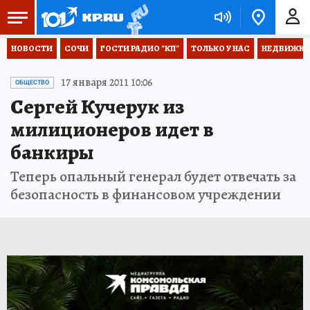
НОВОСТИ
СОЧИ
ГОСТИ РАДИО "КП"
ТОЛЬКО У НАС
НЕДВИЖКА
17 января 2011 10:06
ОБЩЕСТВО
Сергей Кучерук из
милиционеров идет в
банкиры
Теперь опальный генерал будет отвечать за
безопасность в финансовом учреждении