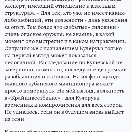
эксперт, имеющий отношение к властным
структурам. - Для тех, кто уже не имеет каких-
либо амбиций, эти должности - дань уважения
за опыт. Тем более что «забытые» силовики -
очень опасное оружие: не знаешь, в какой
момент оно выстрелит и в каком направлении.
Ситуация же с назначением Кучерука только
на первый взгляд может показаться
нелогичной. Расследование по Кущевской не
завершено, возможно, последуют еще громкие
разоблачения и отставки. На их фоне «уход»
главного кубанского милиционера может
просто померкнуть. На мой взгляд, должность
в «Крайинвестбанке» - для Кучерука
временная и компромиссная для всех сторон.
Не удивлюсь, если он в будущем вновь выйдет
из тени.
К своим обязанностям на новом месте