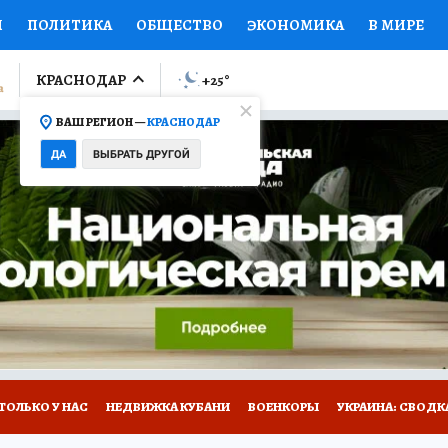
И
ПОЛИТИКА
ОБЩЕСТВО
ЭКОНОМИКА
В МИРЕ
ЛУМНИСТЫ
ПРОИСШЕСТВИЯ
НАЦИОНАЛЬНЫЕ ПРОЕК
КРАСНОДАР
+25
°
ВАШ РЕГИОН —
КРАСНОДАР
Ы
ОТКРЫВАЕМ МИР
Я ЗНАЮ
СЕМЬЯ
ЖЕНСКИЕ СЕ
ДА
ВЫБРАТЬ ДРУГОЙ
ПРОМОКОДЫ
СЕРИАЛЫ
СПЕЦПРОЕКТЫ
ДЕФИЦИТ
ВИЗОР
КОЛЛЕКЦИИ
КОНКУРСЫ
РАБОТА У НАС
ГИ
А САЙТЕ
ТОЛЬКО У НАС
НЕДВИЖКА КУБАНИ
ВОЕНКОРЫ
УКРАИНА: СВОДК