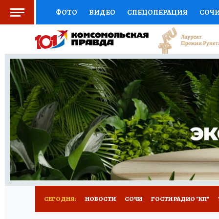
ФОТО
ВИДЕО
СПЕЦОПЕРАЦИЯ
СОЧ
СОЦПОДДЕРЖКА
НАУКА
СПОРТ
КО
ВЫБОР ЭКСПЕРТОВ
ДОКТОР
ФИНАНС
КНИЖНАЯ ПОЛКА
ПРОГНОЗЫ НА СПОРТ
ПРЕСС-ЦЕНТР
НЕДВИЖИМОСТЬ
ТЕЛЕ
ВСЕ О КП
РАДИО КП
ТЕСТЫ
НОВОЕ Н
СЕГОДНЯ:
НОВОСТИ
СОЧИ
ГОСТИ РАДИО "КП"