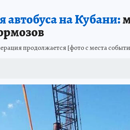
ЗАПОВЕДНАЯ РОССИЯ
ПРОИСШЕСТВИЯ
АФИША
АГРОФОРУМ
автобуса на Кубани:
м
тормозов
операция продолжается [фото с места событ