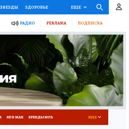
ЗВЕЗДЫ
ЗДОРОВЬЕ
ЕЩЕ
ТЫ РОССИИ
РАДИО
РЕКЛАМА
ПОДПИСКА
КРЕТЫ
ПУТЕВОДИТЕЛЬ
 ЖЕЛЕЗА
ТУРИЗМ
Д ПОТРЕБИТЕЛЯ
РЕКЛАМА
А
КП В МАХ
БРЕНДЫ ЮГА
ЕЩЕ