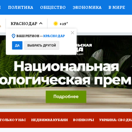
И
ПОЛИТИКА
ОБЩЕСТВО
ЭКОНОМИКА
В МИРЕ
ЛУМНИСТЫ
ПРОИСШЕСТВИЯ
НАЦИОНАЛЬНЫЕ ПРОЕК
КРАСНОДАР
+29
°
ВАШ РЕГИОН —
КРАСНОДАР
Ы
ОТКРЫВАЕМ МИР
Я ЗНАЮ
СЕМЬЯ
ЖЕНСКИЕ СЕ
ДА
ВЫБРАТЬ ДРУГОЙ
ПРОМОКОДЫ
СЕРИАЛЫ
СПЕЦПРОЕКТЫ
ДЕФИЦИТ
ВИЗОР
КОЛЛЕКЦИИ
КОНКУРСЫ
РАБОТА У НАС
ГИ
А САЙТЕ
ТОЛЬКО У НАС
НЕДВИЖКА КУБАНИ
ВОЕНКОРЫ
УКРАИНА: СВОДК