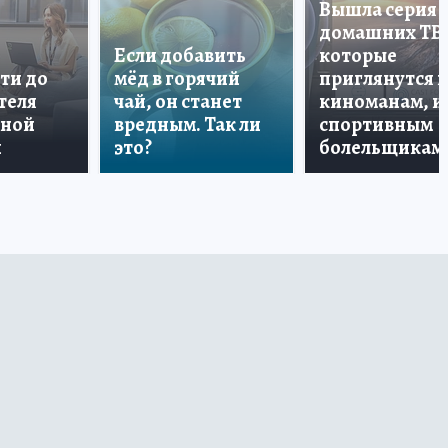
Вышла серия
домашних ТВ
Если добавить
которые
ти до
мёд в горячий
приглянутся 
теля
чай, он станет
киноманам, и
дной
вредным. Так ли
спортивным
и
это?
болельщикам