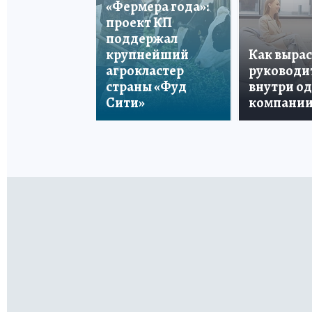
«Фермера года»:
проект КП
поддержал
крупнейший
Как вырас
агрокластер
руководи
страны «Фуд
внутри о
Сити»
компани