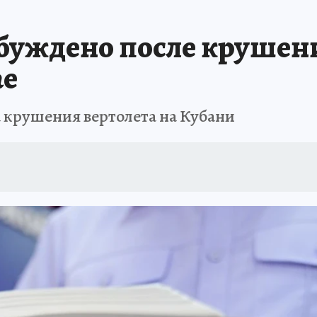
ЗАПОВЕДНАЯ РОССИЯ
ПРОИСШЕСТВИЯ
АФИША
АГРОФОРУМ
збуждено после крушени
ае
а крушения вертолета на Кубани