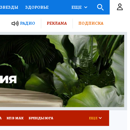
ЗВЕЗДЫ
ЗДОРОВЬЕ
ЕЩЕ
ТЫ РОССИИ
РАДИО
РЕКЛАМА
ПОДПИСКА
КРЕТЫ
ПУТЕВОДИТЕЛЬ
 ЖЕЛЕЗА
ТУРИЗМ
Д ПОТРЕБИТЕЛЯ
РЕКЛАМА
А
КП В МАХ
БРЕНДЫ ЮГА
ЕЩЕ