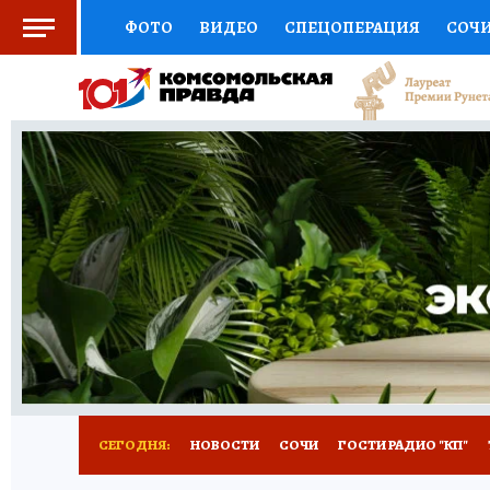
ФОТО
ВИДЕО
СПЕЦОПЕРАЦИЯ
СОЧ
СОЦПОДДЕРЖКА
НАУКА
СПОРТ
КО
ВЫБОР ЭКСПЕРТОВ
ДОКТОР
ФИНАНС
КНИЖНАЯ ПОЛКА
ПРОГНОЗЫ НА СПОРТ
ПРЕСС-ЦЕНТР
НЕДВИЖИМОСТЬ
ТЕЛЕ
ВСЕ О КП
РАДИО КП
ТЕСТЫ
НОВОЕ Н
СЕГОДНЯ:
НОВОСТИ
СОЧИ
ГОСТИ РАДИО "КП"